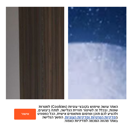
הספה המושלמת מחכה לך!
האתר עושה שימוש בקובצי עוגיות (Cookies) למטרות
שונות, ובכלל זה לשיפור חוויית הגלישה, לנתח ביצועים,
להתייעצות עם מומחי העיצוב של איטלסופה
אישור
ולהציע לכם תוכן ופרסום מותאמים אישית, הכל כמפורט
ב
מדיניות הפרטיות ומדיניות העוגיות
. המשך הגלישה
באתר מהווה הסכמה למדיניות כאמור.
לשיחה ב-WhatsApp