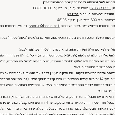
פרטות להלן ובהתאם לדרכי התקשרות המפורטות להלן:
ן:
073-2390991
בימים א' עד ה', בין השעות 08:30-16:00
 החברה:
לרשימת הסניפים
לחצו כאן
לכתובת:
ת.ד 600 ראש העין, מיקוד 48105.
ני
לכתובת האימייל של שירות הלקוחות
sherut@badiel.co.il
נא לציין בכותרת המיי
צעות משלוח טופס הודעת ביטול המופיע מטה וזמין גם בלשונית "ביטול עסקה" בעמו
ל יש לציין שם מלא ותעודת זהות, וכן את פרטי העסקה שברצונך לבטל.
לפני שליחת המוצרים ללקוח
(לפני יציאתם ממחסני החברה)
-
כל עוד לא נשלחה ההזמנ
 השילוח חיצונית ו/או איסוף ממרלו"ג החברה, רשאי הלקוח לבטל את ההזמנה, כולה
 ההתקשרות המפורטות לעיל.
לאחר שליחת המוצרים ללקוח-
אם הלקוח מעוניין לבטל את הזמנתו לאחר שהמוצר נשלח
יוכל לעשות זאת תוך 14 יום מיום קבלת המוצרים, או מיום קבלת מסמך הגילוי (לפי המאוחר מביניה
 ביטול בהתאם לדרכי ההתקשרות המפורטות לעיל, או להחליפם באמצעות הגעה למרל
וצר שנרכש.
וא אדם עם מוגבלות, אזרח ותיק או עולה חדש (כהגדרתם מונחים אלה בחוק הגנת הצ
הלקוח רשאי לבטל את העסקה החל ממועד ביצוע העסקה, ועד 4 חודשים מיום קבלת ה
(לפי המאוחר מביניהם), ובלבד שההתקשרות בעסקה כללה שיחה בין החברה לבין הלקו
צעות תקשורת אלקטרונית. החברה תהיה רשאית לדרוש מהמשתמש להציג תעודה מת