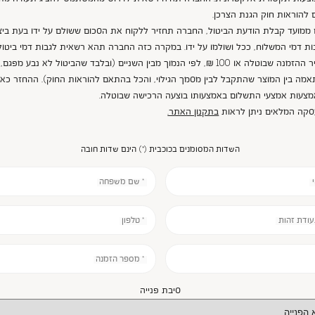
להוראות חוק הגנת הצרכן.
14 ימים ממועד קבלת הודעת הביטול, החברה תחזיר ללקוח את הסכום ששולם על ידו בעת ביצ
ת דמי המשלוח, ככל ושולמו על ידו. במקרה כזה החברה תהא רשאית לגבות דמי ביטול
של 5% ממחיר ההזמנה שבוטלה או 100 ₪, לפי הנמוך מבין השניים (ובלבד שהביטול לא נבע מפ
אמה בין המוצר שהתקבל לבין מסמך הגילוי, והכל בהתאם להוראות החוק). ההחזר כא
אמצעות אמצעי התשלום באמצעותו בוצעה הרכישה שבוטלה.
עסקה המלאים ניתן לראות
בתקנון האתר.
השדות המסומנים בכוכבית (*) הינם שדות חובה
* שם משפחה
עודת זהות
* טלפון
* מספר הזמנה
סיבת פנייה