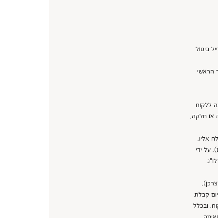
ל ביטול
ד הראשי
ה ללקוח
 או חלקה,
 אליו,
ם), על ידי
ו"ג
רכן),
מוצרים או מיום קבלת
ח, ובכלל
אימה,