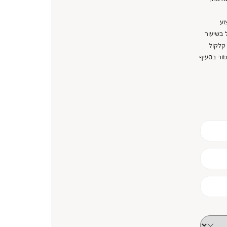
וע
 בשיעור
גם, קלקול
מור בסעיף