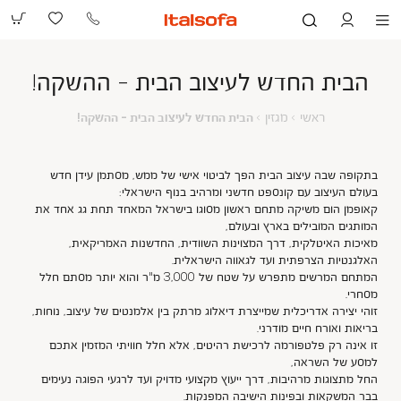
073-
2390991
הבית החדש לעיצוב הבית - ההשקה!
ראשי
מגזין
הבית
ראשי
מגזין
הבית החדש לעיצוב הבית - ההשקה!
החדש
לעיצוב
הבית
-
בתקופה שבה עיצוב הבית הפך לביטוי אישי של ממש, מסתמן עידן חדש
ההשקה!
בעולם העיצוב עם קונספט חדשני ומרהיב בנוף הישראלי
:
קאופמן הום מ
שיקה
מתחם ראשון מסוגו בישראל המאחד תחת גג אחד את
המו
ת
גים המובילים בארץ ובעולם
,
מ
איכות
האיטלקית, דרך המצוינות השוודית, החדשנות האמריקאית,
האלגנטיות הצרפתית ועד לגאווה הישראלית.
המתחם המרשים
מתפרש על שטח של 3,000 מ"ר
ו
הוא יותר מסתם חלל
מסחרי.
זוהי יצירה אדריכלית
ש
מייצרת דיאלוג מרתק בין אלמנטים של עיצוב, נוחות,
בריאות ואורח חיים מודרני.
זו אינה רק פלטפורמה לרכישת רהיטים, אלא חלל חוויתי המזמין אתכם
למסע של השראה,
החל מתצוגות מרהיבות, דרך ייעוץ מקצועי מדויק ועד לרגעי הפוגה נעימים
בבר המשקאות ובפינות הישיבה המפנקות.