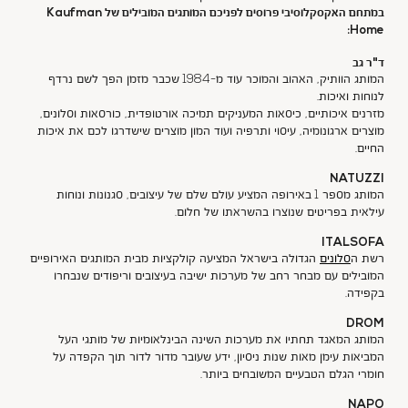
במתחם האקסקלוסיבי פרוסים לפניכם המותגים המובילים ש
ל
Kaufman
:
Home
ד"ר גב
המותג הוותיק, האהוב והמוכר עוד מ-1984 שכבר מזמן הפך לשם נרדף
לנוחות ואיכות.
מזרנים איכותיים, כיסאות המעניקים תמיכה אורטופדית, כורסאות וסלונים,
מוצרים ארגונומיה, עיסוי ותרפיה ועוד המון מוצרים שישדרגו לכם את איכות
החיים.
NATUZZI
המותג מספר 1 באירופה המציע עולם שלם של עיצובים, סגנונות ונוחות
עילאית בפריטים שנוצרו בהשראתו של חלום.
ITALSOFA
רשת ה
סלונים
הגדולה בישראל המציעה קולקציות מבית המותגים האירופיים
המובילים עם מבחר רחב של מערכות ישיבה בעיצובים וריפודים שנבחרו
בקפידה.
DROM
המותג המאגד תחתיו את מערכות השינה הבינלאומיות של מותגי העל
המביאות עימן מאות שנות ניסיון, ידע שעובר מדור לדור תוך הקפדה על
חומרי הגלם הטבעיים המשובחים ביותר.
NAPO