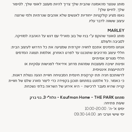
מותג שנוצר מהאמונה שהבית שלך צריך להיות מעוצב לאופי שלך, לסיפור
שלך, לחיים שלך!
נאפו מציע קולקציות ייחודיות לאנשים שלא אוהבים שגרתיות ולמי שרוצה
עיצוב ששווה לדבר עליו.
MARLEY
מותג סאונד שהוקם ע"י בניו של בוב מארלי עם דגש על האהבה למוזיקה,
לסביבה ולעולם.
אנחנו מזמינים אתכם לחוויה יוקרתית שמציעה את כל הדרוש לעיצוב הבית:
חללי עיצוב מרהיבים שתוכננו עד לפרט האחרון, אולמות תצוגה המדמים
חללי מגורים אמיתיים
ופינות ישיבה מעוצבות שמהוות מרחב אידיאלי לפגישות עסקיות
או
להתייעצות אינטימית.
לרשותכם
חניה תת-קרקעית חינמית
ה
מבטיחה חוויית הגעה נטולת דאגות
,
כי כאמור,
כל אלמנט במתחם תוכנן בקפידה כדי ליצור מארג שלם של חוויית
קנייה שהיא מעבר לרכישה – היא אירוע של השראה
בלתי נשכחת.
מתחם Kaufman
- THE PARK -
Home
הלח"י
3, בני ברק
שעות פתיחה:
ימים א'-ה': 10:00-20:00
ימי שישי וערבי חג: 09:30-14:00