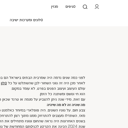
סניפים
מגזין
סלונים ומערכות ישיבה
לפני כמה שנים נדמה היה שמרבית הבתים בישראל הם בכל
לאחר מכן היה זה גווני השחור-לבן שהשתלטו על כל
סלון
ו
עולם העיצוב ועיצוב הפנים בפרט, לא עומד במקום.
הוא חי ונושם ומשתנה כל הזמן.
עם זאת, מידי שנה ניתן להצביע על מגמה או טרנד שכאן כ
מה שהיה זה לא מה שיהיה
צבע חום, על גווניו השונים, היה פופלארי במיוחד כאלמנט מ
מאז, השתדלו מעצבים להתרחק ממנו מתוך רצון להתרחק ג
בשנים האחרונות היה נראה שהחום וגווניו מתחילים את ה