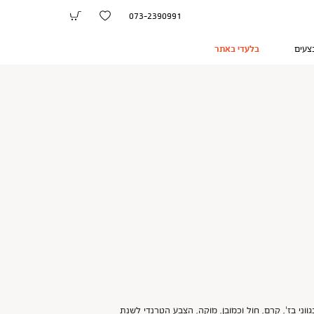
073-2390991
צעים
בלעדי באתר
אלמנטים רבים מעולמות עיצוב הבית בגווני בז', קרם, חול וכמובן, מוקה, הצבע הטרנדי לשנת