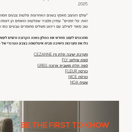
2025.
"עולם העיצוב מאמץ בשנים האחרונות פלטות צבעים חמות 
זאת: על-זמניים". עמירן מסביר שפלטות החומים הן דוגמה
טוב מאוד לשילוב עם ריהוט משלים מחומרים טבעיים כמו עץ
מתכננים לעצב מחדש את הסלון בשנה הקרובה ורוצים לעשו
גלו את מערכות הישיבה מבית איטלסופה בצבע הטרנדי של 2025 ובגוונים נוספים מאותה המשפחה:
מערכת ישיבה תלת ודו CEZANNE
ספת שזלונג FLY
ספה תלת מושבית ארוכה GREG
כורסה FLEUR
כורסה NICE
שטיח NOA
BE THE FIRST TO KNOW