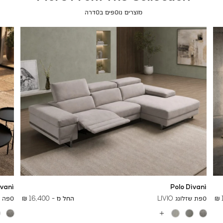
מוצרים נוספים בסדרה
ivani
Polo Divani
To
24,700 ₪
ספת שזלונג LIVIO
החל מ -
16,400 ₪
ספה תל
עוד