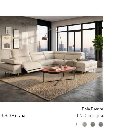
Polo Divani
To
27,400 ₪
סלון פינתי LIVIO
החל מ -
16,700 ₪
עוד