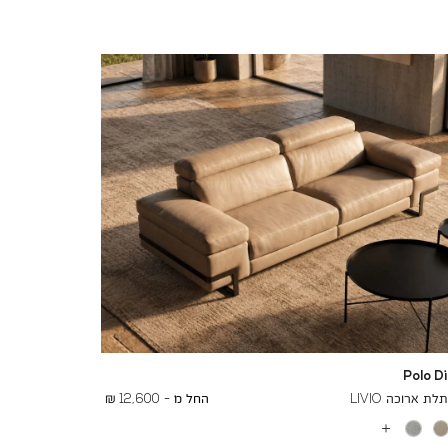
Polo D
To
16,400 ₪
ת ארוכה LIVIO
החל מ -
12,600 ₪
עוד