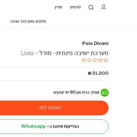
סניפים
מגזין
סלונים ומערכות ישיבה
Polo Divani
מערכת ישיבה פינתית- מודל - Livio
0.0
star
rating
החל
21,200 ₪
מ
-
אצלך בבית
תוך
90
ימי עסקים
הוספה לסל
התייעצו איתנו ב-
Whatsapp