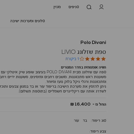
סניפים
מגזין
סלונים ומערכות ישיבה
Polo Divani
ספת שזלונג LIVIO
4.0
1 ביקורת
star
חוויה אומנותית בחדר המגורים
rating
ספה עם שזלונג מבית POLO DIVANI בעיצוב שופע שיק איטלקי עם
משענות ראש מתכווננות, מושבים רחבים ומזמינים, משענות ידיים רחב
ומתכווננות ורגלי ניקל בלוק נועז ומיוחד.
ניתן להזמין את מערכת הישיבה בריפוד עור או בד במגוון צבעים ותוכל
לשדרג אותה עם ריקליינרים חשמליים (בתוספת תשלום).
החל מ -
16,400 ₪
סוג ריפוד
בד
עור
צבע ריפוד