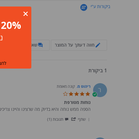
ביקורות ע"י
20% הנחה לחברי מועדון ומצטרפים חדשים!
4.0
נ
star
rating
חווה דעתך על המוצר
שאל/י שאלה
לחבר
1 ביקורת
ריהוט מ.
קונה מאומת
ר
4.0
star
נוחות מטורפת
rating
Review
review
הספה ממש נוחה והיא בדיוק מה שרצינו והיינו צריכי
stating
by
'
ריהוט
נוחות
שתף
תגובות (1)
Share
מ.
מטורפת
Review
on
Comments
by
27
by