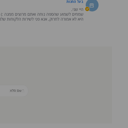
ריהוט
Mar
בעל החנות
בעל
מ.
2025
החנות
היי שני,
on
on
שמחים לשמוע שהספה נוחה ואתם מרוצים ממנה :)
27
Review
היא לא אמורה לחרוק, אנא פני לשירות הלקוחות שלנו
Mar
by
2025
ריהוט
מ.
on
27
Mar
2025
* שם מלא