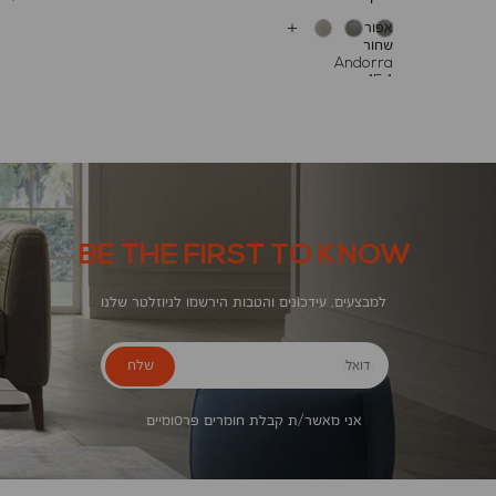
אפור
עוד
שחור
צבעים
Andorra
454
BE THE FIRST TO KNOW
למבצעים, עידכונים והטבות הירשמו לניוזלטר שלנו
שלח
דואל
אני מאשר/ת קבלת חומרים פרסומיים