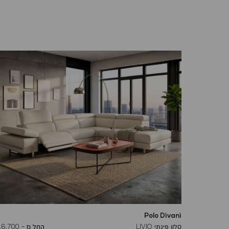
Polo Divani
To
27,400 ₪
סלון פינתי LIVIO
החל מ -
16,700 ₪