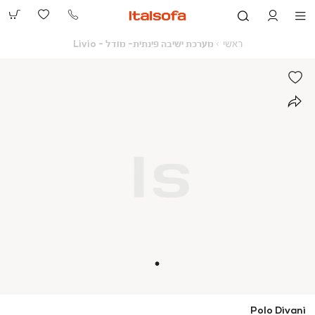
073-
2390991
ראשי
מערכת
ראשי
מערכת ישיבה פינתית- מודל - Livio
ישיבה
פינתית-
מודל
-
Livio
Polo Divani