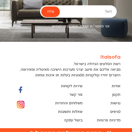
שלח
דואל
אני מאשר/ת קבלת חומרים פרסומיים
Italsofa
רשת הסלונים הגדולה בישראל,
מביאה אליכם את מיטב יצרני מערכות הישיבה מאיטליה ומאירופה,
היוצרים יחדיו קולקציות ססגוניות בעלות תו איכות ונוחות.
אודות
שירות לקוחות
תקנון
צור קשר
נגישות
משלוחים והחזרות
סניפים
שאלות ותשובות
מדיניות פרטיות
ביטול עסקה
תקנון מועדון לקוחות