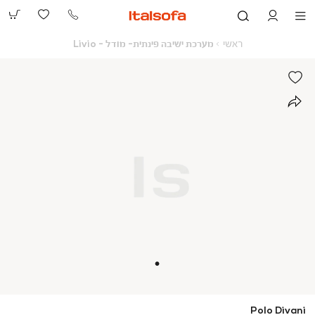
073-
2390991
ראשי
מערכת
ראשי
מערכת ישיבה פינתית- מודל - Livio
ישיבה
פינתית-
מודל
-
Livio
Polo Divani