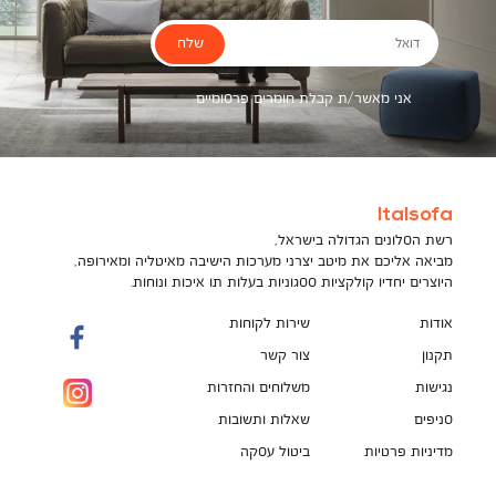
שלח
דואל
אני מאשר/ת קבלת חומרים פרסומיים
Italsofa
רשת הסלונים הגדולה בישראל,
מביאה אליכם את מיטב יצרני מערכות הישיבה מאיטליה ומאירופה,
היוצרים יחדיו קולקציות ססגוניות בעלות תו איכות ונוחות.
אודות
שירות לקוחות
תקנון
צור קשר
נגישות
משלוחים והחזרות
סניפים
שאלות ותשובות
מדיניות פרטיות
ביטול עסקה
תקנון מועדון לקוחות