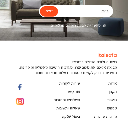
שלח
דואל
אני מאשר/ת קבלת חומרים פרסומיים
Italsofa
רשת הסלונים הגדולה בישראל,
מביאה אליכם את מיטב יצרני מערכות הישיבה מאיטליה ומאירופה,
היוצרים יחדיו קולקציות ססגוניות בעלות תו איכות ונוחות.
אודות
שירות לקוחות
תקנון
צור קשר
נגישות
משלוחים והחזרות
סניפים
שאלות ותשובות
מדיניות פרטיות
ביטול עסקה
תקנון מועדון לקוחות