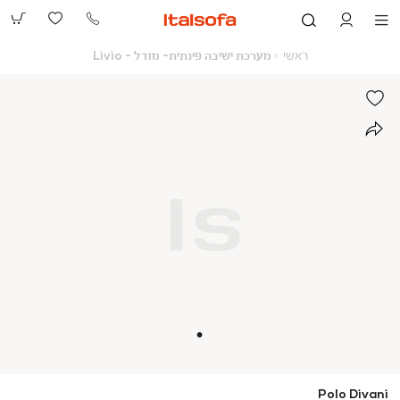
073-
2390991
ראשי
מערכת
ראשי
מערכת ישיבה פינתית- מודל - Livio
ישיבה
פינתית-
מודל
-
Livio
Polo Divani