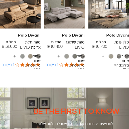
Polo Divani
Polo Divani
Polo Divani
To
To
To
16,400 ₪
24,700 ₪
27,400 ₪
סלון פינתי
החל מ -
ספת שזלונג
החל מ -
ספה תלת
החל מ -
12,600 ₪
16,400 ₪
16,700 ₪
LIVIO
LIVIO
ארוכה LIVIO
אפור
אפור
אפור
עוד
עוד
עוד
שחור
שחור
שחור
צבעים
צבעים
צבעים
4.0
4.0
1 ביקורת
1 ביקורת
Andorra
Andorra
Andorra
star
star
454
454
454
rating
rating
BE THE FIRST TO KNOW
למבצעים, עידכונים והטבות הירשמו לניוזלטר שלנו