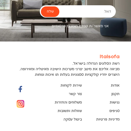
שלח
דואל
אני מאשר/ת קבלת חומרים פרסומיים
Italsofa
רשת הסלונים הגדולה בישראל,
מביאה אליכם את מיטב יצרני מערכות הישיבה מאיטליה ומאירופה,
היוצרים יחדיו קולקציות ססגוניות בעלות תו איכות ונוחות.
אודות
שירות לקוחות
תקנון
צור קשר
נגישות
משלוחים והחזרות
סניפים
שאלות ותשובות
מדיניות פרטיות
ביטול עסקה
תקנון מועדון לקוחות