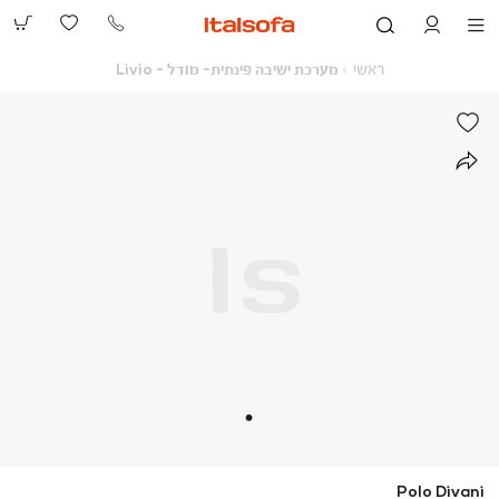
073-
2390991
ראשי
מערכת
ראשי
מערכת ישיבה פינתית- מודל - Livio
ישיבה
פינתית-
מודל
-
Livio
Polo Divani