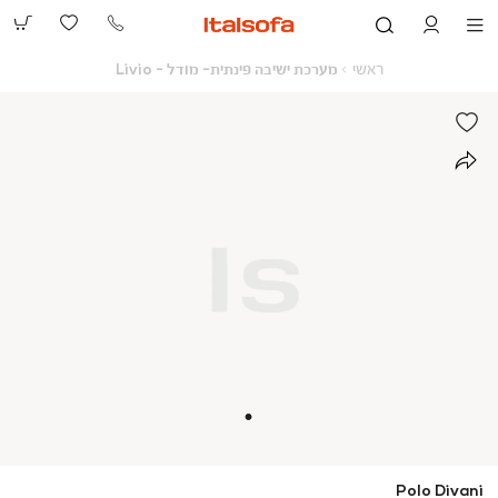
073-
2390991
ראשי
מערכת
ראשי
מערכת ישיבה פינתית- מודל - Livio
ישיבה
פינתית-
מודל
-
Livio
Polo Divani