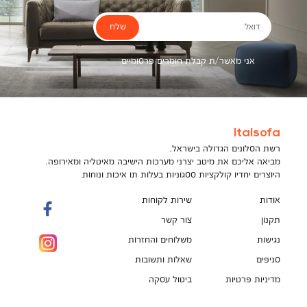
שלח
דואל
אני מאשר/ת קבלת חומרים פרסומיים
Italsofa
רשת הסלונים הגדולה בישראל,
מביאה אליכם את מיטב יצרני מערכות הישיבה מאיטליה ומאירופה,
היוצרים יחדיו קולקציות ססגוניות בעלות תו איכות ונוחות.
אודות
שירות לקוחות
תקנון
צור קשר
נגישות
משלוחים והחזרות
סניפים
שאלות ותשובות
מדיניות פרטיות
ביטול עסקה
תקנון מועדון לקוחות