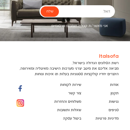
שלח
דואל
אני מאשר/ת קבלת חומרים פרסומיים
Italsofa
רשת הסלונים הגדולה בישראל,
מביאה אליכם את מיטב יצרני מערכות הישיבה מאיטליה ומאירופה,
היוצרים יחדיו קולקציות ססגוניות בעלות תו איכות ונוחות.
אודות
שירות לקוחות
תקנון
צור קשר
נגישות
משלוחים והחזרות
סניפים
שאלות ותשובות
מדיניות פרטיות
ביטול עסקה
תקנון מועדון לקוחות