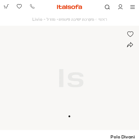
073-
2390991
ראשי
מערכת
ראשי
מערכת ישיבה פינתית- מודל - Livio
ישיבה
פינתית-
מודל
-
Livio
Polo Divani