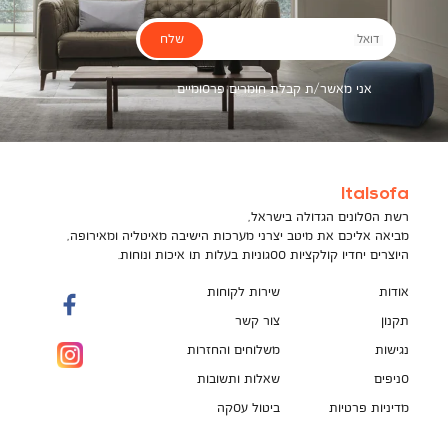
שלח
דואל
אני מאשר/ת קבלת חומרים פרסומיים
Italsofa
רשת הסלונים הגדולה בישראל,
מביאה אליכם את מיטב יצרני מערכות הישיבה מאיטליה ומאירופה,
היוצרים יחדיו קולקציות ססגוניות בעלות תו איכות ונוחות.
אודות
שירות לקוחות
תקנון
צור קשר
נגישות
משלוחים והחזרות
סניפים
שאלות ותשובות
מדיניות פרטיות
ביטול עסקה
תקנון מועדון לקוחות