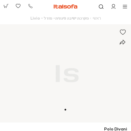
073-
2390991
ראשי
מערכת
ראשי
מערכת ישיבה פינתית- מודל - Livio
ישיבה
פינתית-
מודל
-
Livio
Polo Divani