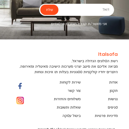
שלח
דואל
אני מאשר/ת קבלת חומרים פרסומיים
Italsofa
רשת הסלונים הגדולה בישראל,
מביאה אליכם את מיטב יצרני מערכות הישיבה מאיטליה ומאירופה,
היוצרים יחדיו קולקציות ססגוניות בעלות תו איכות ונוחות.
אודות
שירות לקוחות
תקנון
צור קשר
נגישות
משלוחים והחזרות
סניפים
שאלות ותשובות
מדיניות פרטיות
ביטול עסקה
תקנון מועדון לקוחות
הספה המושלמת מחכה לך!