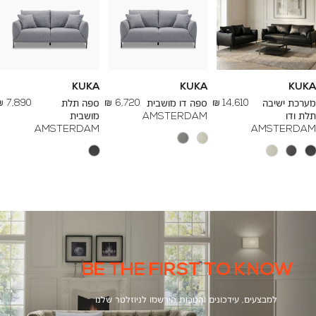
KUKA
KUKA
KUKA
החל
החל
החל
מערכת ישיבה
14,610 ₪
ספה דו מושבית
6,720 ₪
ספה תלת
7,890 ₪
מ
מ
מ
תלת ודו
AMSTERDAM
מושבית
-
-
-
AMSTERDAM
AMSTERDAM
BE THE FIRST TO KNOW
למבצעים, עידכונים והטבות הירשמו לניוזלטר שלנו