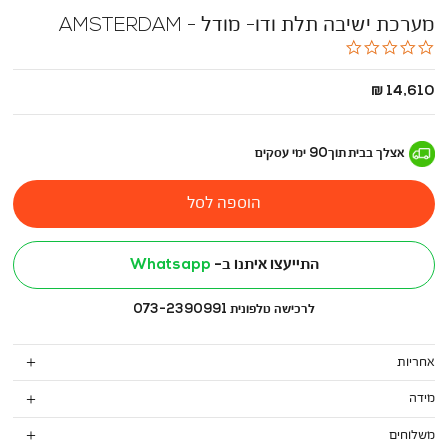
מערכת ישיבה תלת ודו- מודל - AMSTERDAM
0.0
star
rating
החל
14,610 ₪
מ
-
אצלך בבית
תוך
90
ימי עסקים
הוספה לסל
התייעצו איתנו ב-
Whatsapp
לרכישה טלפונית 073-2390991
אחריות
מידה
משלוחים