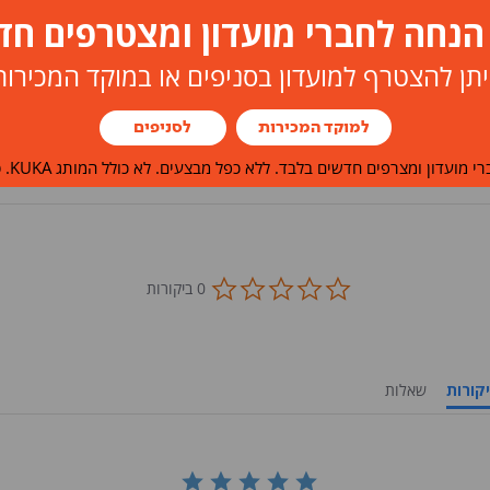
יתן להצטרף למועדון בסניפים או במוקד המכירות
למוקד המכירות
לסניפים
י מועדון ומצרפים חדשים בלבד. ללא כפל מבצעים. לא כולל המותג KUKA. ט.ל.ח.
0.0
0 ביקורות
star
rating
ביקורות
שאלות