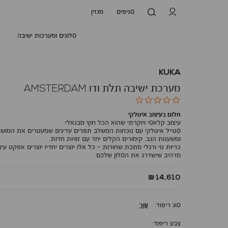
סניפים
מגזין
סלונים ומערכות ישיבה
KUKA
מערכת ישיבה תלת ודו AMSTERDAM
0.0
star
חלום בעיצוב איטלקי
rating
עיצוב קלאסי ויוקרתי שהוא הכל חוץ מבנאלי:
סטייל איטלקי עם נוכחות המשלב תפרים עדינים שמעטרים את המושב
ומשענות הגב, קימורים הקלים יחד עם זוויות חדות,
כריות נוי ורגלי מתכת שחורות – כל אלו יוצרים יחדיו יוצרים אפקט עיצ
מרהיב שישדרג את הסלון שלכם.
החל
14,610 ₪
מ
-
סוג ריפוד
עור
צבע ריפוד