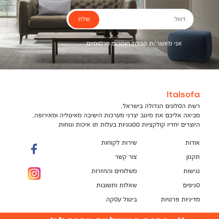
שלח
דואל
אני מאשר/ת קבלת חומרים פרסומיים
Italsofa
רשת הסלונים הגדולה בישראל,
מביאה אליכם את מיטב יצרני מערכות הישיבה מאיטליה ומאירופה,
היוצרים יחדיו קולקציות ססגוניות בעלות תו איכות ונוחות.
אודות
שירות לקוחות
תקנון
צור קשר
נגישות
משלוחים והחזרות
סניפים
שאלות ותשובות
מדיניות פרטיות
ביטול עסקה
תקנון מועדון לקוחות