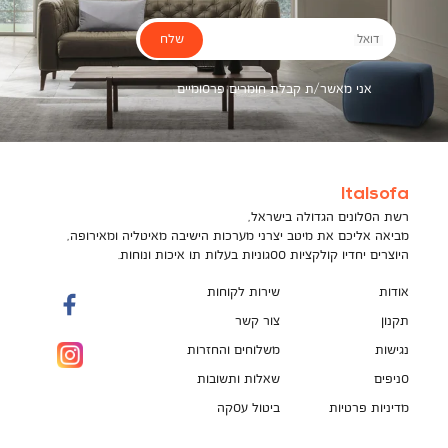
שלח
דואל
אני מאשר/ת קבלת חומרים פרסומיים
Italsofa
רשת הסלונים הגדולה בישראל,
מביאה אליכם את מיטב יצרני מערכות הישיבה מאיטליה ומאירופה,
היוצרים יחדיו קולקציות ססגוניות בעלות תו איכות ונוחות.
אודות
שירות לקוחות
תקנון
צור קשר
נגישות
משלוחים והחזרות
סניפים
שאלות ותשובות
מדיניות פרטיות
ביטול עסקה
תקנון מועדון לקוחות