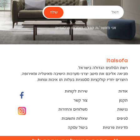
שלח
דואל
אני מאשר/ת קבלת חומרים פרסומיים
Italsofa
רשת הסלונים הגדולה בישראל,
מביאה אליכם את מיטב יצרני מערכות הישיבה מאיטליה ומאירופה,
היוצרים יחדיו קולקציות ססגוניות בעלות תו איכות ונוחות.
אודות
שירות לקוחות
תקנון
צור קשר
נגישות
משלוחים והחזרות
סניפים
שאלות ותשובות
מדיניות פרטיות
ביטול עסקה
תקנון מועדון לקוחות