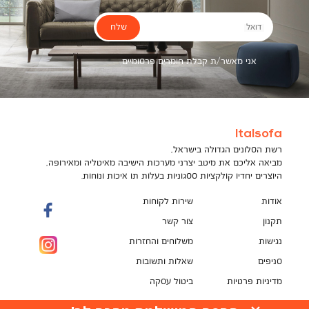
שלח
דואל
אני מאשר/ת קבלת חומרים פרסומיים
Italsofa
רשת הסלונים הגדולה בישראל,
מביאה אליכם את מיטב יצרני מערכות הישיבה מאיטליה ומאירופה,
היוצרים יחדיו קולקציות ססגוניות בעלות תו איכות ונוחות.
אודות
שירות לקוחות
תקנון
צור קשר
נגישות
משלוחים והחזרות
סניפים
שאלות ותשובות
מדיניות פרטיות
ביטול עסקה
תקנון מועדון לקוחות