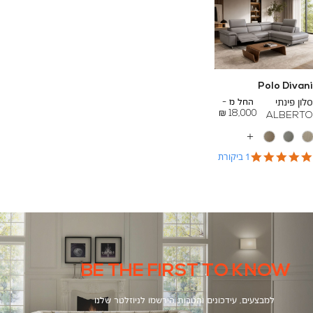
Polo Divani
To
26,600 ₪
סלון פינתי
החל מ -
18,000 ₪
ALBERTO
עוד
צבעים
5.0
1 ביקורת
star
rating
BE THE FIRST TO KNOW
למבצעים, עידכונים והטבות הירשמו לניוזלטר שלנו