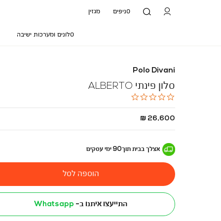
סניפים
מגזין
סלונים ומערכות ישיבה
Polo Divani
סלון פינתי ALBERTO
0.0
star
rating
החל
26,600 ₪
מ
-
אצלך בבית
תוך
90
ימי עסקים
הוספה לסל
התייעצו איתנו ב-
Whatsapp