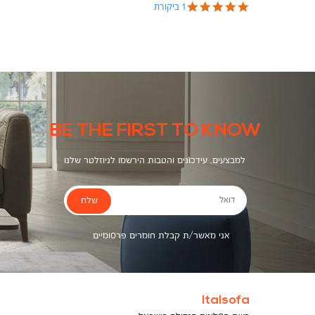
צבעים
5.0
1 ביקורת
star
rating
BE THE FIRST TO KNOW
למבצעים, עידכונים והטבות הירשמו לניוזלטר שלנו
שלח
דואל
אני מאשר/ת קבלת חומרים פרסומיים
Italsofa