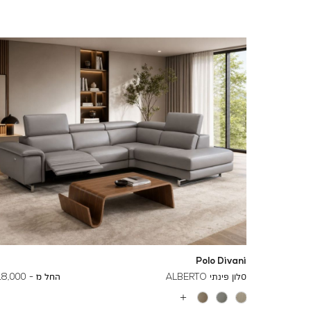
Polo Divani
To
26,600 ₪
סלון פינתי ALBERTO
החל מ -
18,000 ₪
עוד