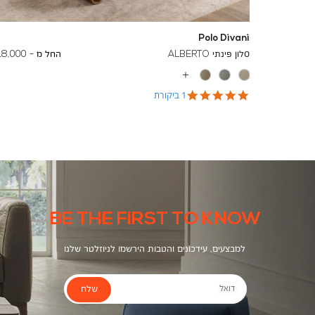
Polo Divani
To
26,600 ₪
סלון פינתי ALBERTO
החל מ -
18,000 ₪
עוד
צבעים
5.0
1 ביקורת
star
rating
BE THE FIRST TO KNOW
למבצעים, עידכונים והטבות הירשמו לניוזלטר שלנו
שלח
דואל