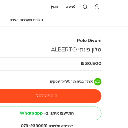
סניפים
מגזין
סלונים ומערכות ישיבה
Polo Divani
סלון פינתי ALBERTO
החל
20,500 ₪
מ
-
אצלך בבית
תוך
90
ימי עסקים
הוספה לסל
התייעצו איתנו ב-
Whatsapp
לרכישה טלפונית 073-2390991