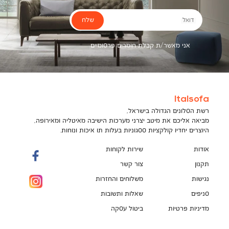
שלח
דואל
אני מאשר/ת קבלת חומרים פרסומיים
Italsofa
רשת הסלונים הגדולה בישראל,
מביאה אליכם את מיטב יצרני מערכות הישיבה מאיטליה ומאירופה,
היוצרים יחדיו קולקציות ססגוניות בעלות תו איכות ונוחות.
אודות
שירות לקוחות
תקנון
צור קשר
נגישות
משלוחים והחזרות
סניפים
שאלות ותשובות
מדיניות פרטיות
ביטול עסקה
תקנון מועדון לקוחות