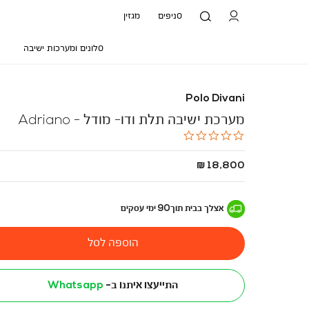
סניפים
מגזין
סלונים ומערכות ישיבה
Polo Divani
מערכת ישיבה תלת ודו- מודל - Adriano
0.0
star
rating
החל
18,800 ₪
מ
-
אצלך בבית
תוך
90
ימי עסקים
הוספה לסל
התייעצו איתנו ב-
Whatsapp