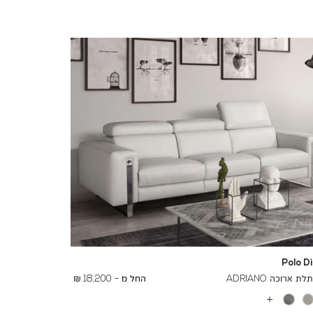
Polo D
To
23,200 ₪
 ארוכה ADRIANO
החל מ -
18,200 ₪
עוד