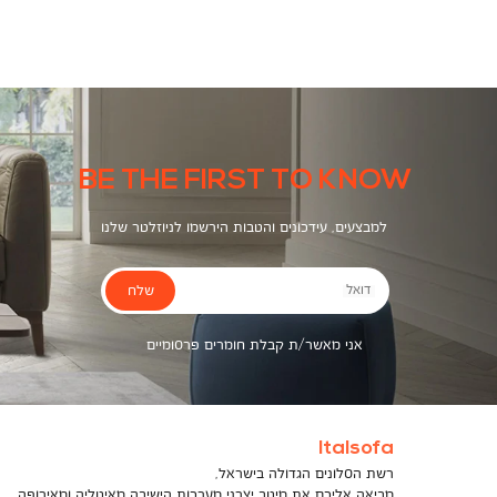
צבעים
BE THE FIRST TO KNOW
למבצעים, עידכונים והטבות הירשמו לניוזלטר שלנו
שלח
דואל
אני מאשר/ת קבלת חומרים פרסומיים
Italsofa
רשת הסלונים הגדולה בישראל,
מביאה אליכם את מיטב יצרני מערכות הישיבה מאיטליה ומאירופה,