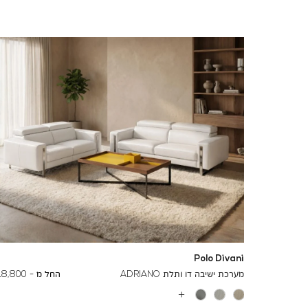
Polo Divani
To
24,500 ₪
מערכת ישיבה דו ותלת ADRIANO
החל מ -
18,800 ₪
עוד