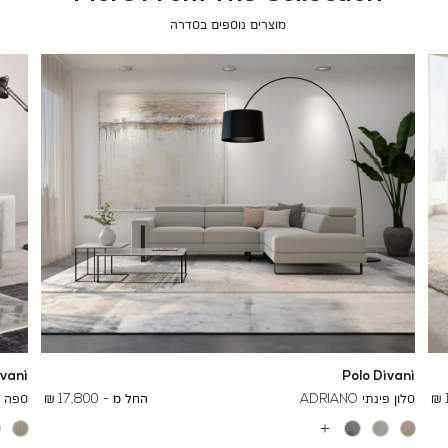
מוצרים נוספים בסדרה
ivani
Polo Divani
To
26,700 ₪
סלון פינתי ADRIANO
החל מ -
17,800 ₪
ספה תלת
עוד