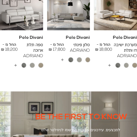
Polo Divani
Polo Divani
Polo Divani
To
To
To
23,200 ₪
26,700 ₪
24,500 ₪
מערכת ישיבה
החל מ -
סלון פינתי
החל מ -
ספה תלת
החל מ -
18,200 ₪
17,800 ₪
18,800 ₪
דו ותלת
ADRIANO
ארוכה
ADRIANO
ADRIANO
עוד
צבעים
עוד
עוד
צבעים
צבעים
BE THE FIRST TO KNOW
למבצעים, עידכונים והטבות הירשמו לניוזלטר שלנו