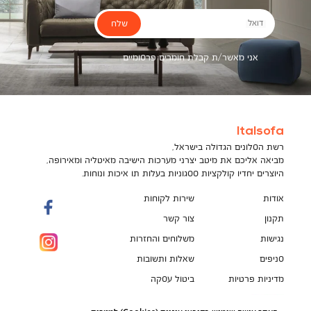
שלח
דואל
אני מאשר/ת קבלת חומרים פרסומיים
Italsofa
רשת הסלונים הגדולה בישראל,
מביאה אליכם את מיטב יצרני מערכות הישיבה מאיטליה ומאירופה,
היוצרים יחדיו קולקציות ססגוניות בעלות תו איכות ונוחות.
אודות
שירות לקוחות
תקנון
צור קשר
נגישות
משלוחים והחזרות
סניפים
שאלות ותשובות
מדיניות פרטיות
ביטול עסקה
תקנון מועדון לקוחות
הספה המושלמת מחכה לך!