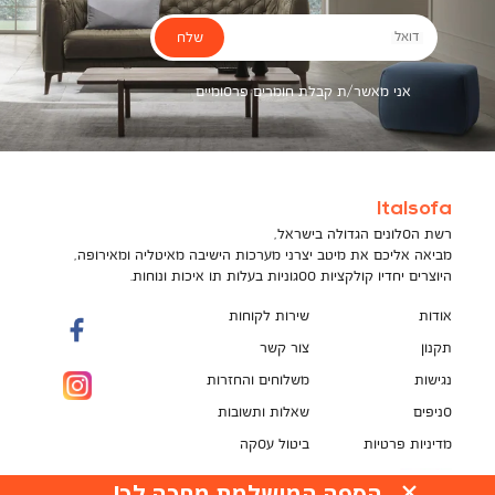
שלח
דואל
אני מאשר/ת קבלת חומרים פרסומיים
Italsofa
רשת הסלונים הגדולה בישראל,
מביאה אליכם את מיטב יצרני מערכות הישיבה מאיטליה ומאירופה,
היוצרים יחדיו קולקציות ססגוניות בעלות תו איכות ונוחות.
אודות
שירות לקוחות
תקנון
צור קשר
נגישות
משלוחים והחזרות
סניפים
שאלות ותשובות
מדיניות פרטיות
ביטול עסקה
תקנון מועדון לקוחות
הספה המושלמת מחכה לך!