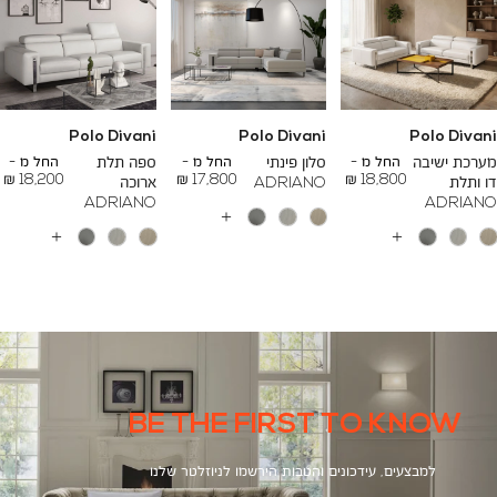
Polo Divani
Polo Divani
Polo Divani
To
To
To
23,200 ₪
26,700 ₪
24,500 ₪
מערכת ישיבה
החל מ -
סלון פינתי
החל מ -
ספה תלת
החל מ -
18,200 ₪
17,800 ₪
18,800 ₪
דו ותלת
ADRIANO
ארוכה
ADRIANO
ADRIANO
עוד
צבעים
עוד
עוד
צבעים
צבעים
BE THE FIRST TO KNOW
למבצעים, עידכונים והטבות הירשמו לניוזלטר שלנו