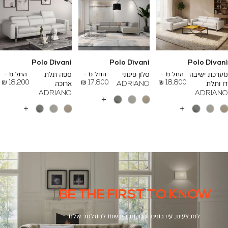
Polo Divani
Polo Divani
Polo Divani
To
To
To
23,200 ₪
26,700 ₪
24,500 ₪
מערכת ישיבה
החל מ -
סלון פינתי
החל מ -
ספה תלת
החל מ -
18,200 ₪
17,800 ₪
18,800 ₪
דו ותלת
ADRIANO
ארוכה
ADRIANO
ADRIANO
עוד
צבעים
עוד
עוד
צבעים
צבעים
BE THE FIRST TO KNOW
למבצעים, עידכונים והטבות הירשמו לניוזלטר שלנו