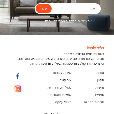
שלח
דואל
אני מאשר/ת קבלת חומרים פרסומיים
Italsofa
רשת הסלונים הגדולה בישראל,
מביאה אליכם את מיטב יצרני מערכות הישיבה מאיטליה ומאירופה,
היוצרים יחדיו קולקציות ססגוניות בעלות תו איכות ונוחות.
אודות
שירות לקוחות
תקנון
צור קשר
נגישות
משלוחים והחזרות
סניפים
שאלות ותשובות
מדיניות פרטיות
ביטול עסקה
תקנון מועדון לקוחות
הספה המושלמת מחכה לך!