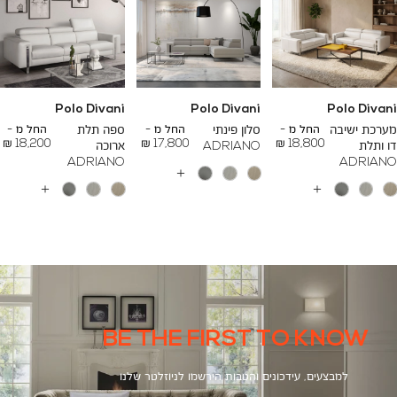
Polo Divani
Polo Divani
Polo Divani
To
To
To
23,200 ₪
26,700 ₪
24,500 ₪
מערכת ישיבה
החל מ -
סלון פינתי
החל מ -
ספה תלת
החל מ -
18,200 ₪
17,800 ₪
18,800 ₪
דו ותלת
ADRIANO
ארוכה
ADRIANO
ADRIANO
עוד
צבעים
עוד
עוד
צבעים
צבעים
BE THE FIRST TO KNOW
למבצעים, עידכונים והטבות הירשמו לניוזלטר שלנו