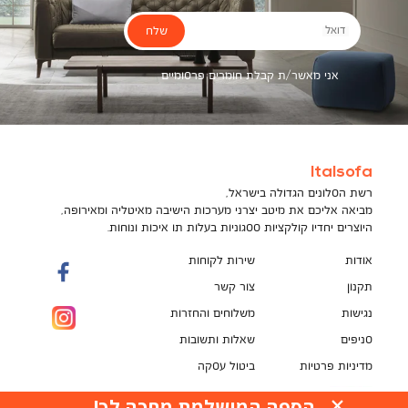
שלח
דואל
אני מאשר/ת קבלת חומרים פרסומיים
Italsofa
רשת הסלונים הגדולה בישראל,
מביאה אליכם את מיטב יצרני מערכות הישיבה מאיטליה ומאירופה,
היוצרים יחדיו קולקציות ססגוניות בעלות תו איכות ונוחות.
אודות
שירות לקוחות
תקנון
צור קשר
נגישות
משלוחים והחזרות
סניפים
שאלות ותשובות
מדיניות פרטיות
ביטול עסקה
תקנון מועדון לקוחות
הספה המושלמת מחכה לך!