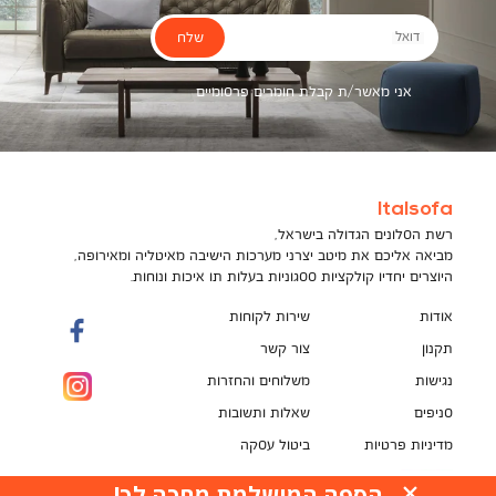
שלח
דואל
אני מאשר/ת קבלת חומרים פרסומיים
Italsofa
רשת הסלונים הגדולה בישראל,
מביאה אליכם את מיטב יצרני מערכות הישיבה מאיטליה ומאירופה,
היוצרים יחדיו קולקציות ססגוניות בעלות תו איכות ונוחות.
אודות
שירות לקוחות
תקנון
צור קשר
נגישות
משלוחים והחזרות
סניפים
שאלות ותשובות
מדיניות פרטיות
ביטול עסקה
תקנון מועדון לקוחות
הספה המושלמת מחכה לך!