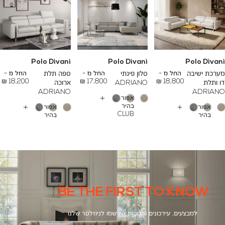
Polo Divani
Polo Divani
Polo Divani
To
To
To
23,200 ₪
26,700 ₪
24,500 ₪
מערכת ישיבה
החל מ -
סלון פינתי
החל מ -
ספה תלת
החל מ -
18,200 ₪
17,800 ₪
18,800 ₪
דו ותלת
ADRIANO
ארוכה
ADRIANO
ADRIANO
אפור
עוד
בהיר
אפור
אפור
צבעים
עוד
עוד
CLUB
בהיר
בהיר
צבעים
צבעים
1062
CLUB
CLUB
1062
1062
BE THE FIRST TO KNOW
למבצעים, עידכונים והטבות הירשמו לניוזלטר שלנו