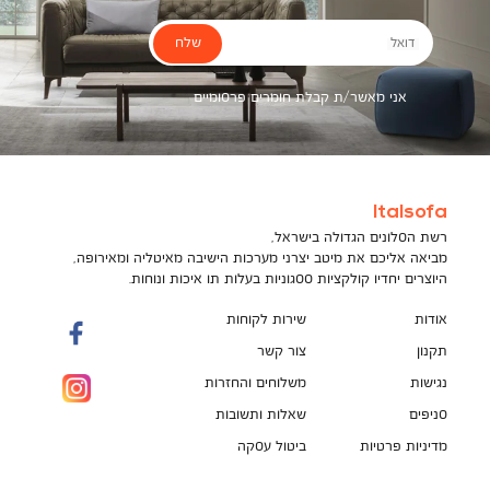
שלח
דואל
אני מאשר/ת קבלת חומרים פרסומיים
Italsofa
רשת הסלונים הגדולה בישראל,
מביאה אליכם את מיטב יצרני מערכות הישיבה מאיטליה ומאירופה,
היוצרים יחדיו קולקציות ססגוניות בעלות תו איכות ונוחות.
אודות
שירות לקוחות
תקנון
צור קשר
נגישות
משלוחים והחזרות
סניפים
שאלות ותשובות
מדיניות פרטיות
ביטול עסקה
תקנון מועדון לקוחות