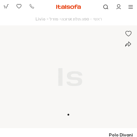
073-
2390991
ראשי
ספה
ראשי
ספה תלת ארוכה- מודל - Livio
תלת
ארוכה-
מודל
-
Livio
Polo Divani