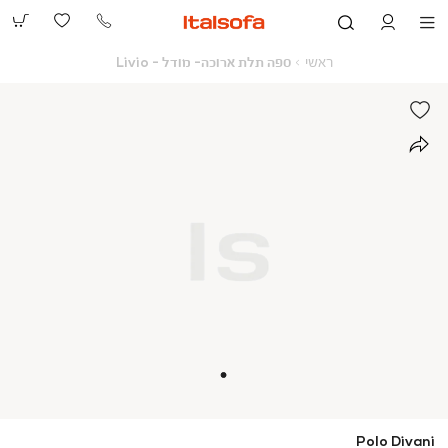
073-
2390991
ראשי
ספה
ראשי
ספה תלת ארוכה- מודל - Livio
תלת
ארוכה-
מודל
-
Livio
Polo Divani