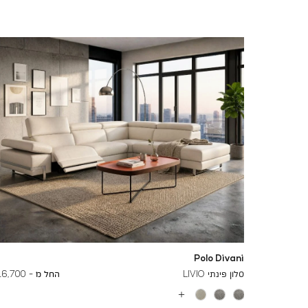
Polo Divani
To
27,400 ₪
סלון פינתי LIVIO
החל מ -
16,700 ₪
עוד