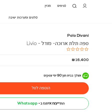
סניפים
מגזין
סלונים ומערכות ישיבה
Polo Divani
ספה תלת ארוכה- מודל - Livio
0.0
star
rating
החל
16,400 ₪
מ
-
אצלך בבית
תוך
90
ימי עסקים
הוספה לסל
התייעצו איתנו ב-
Whatsapp