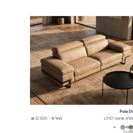
Polo D
To
16,400 ₪
ת ארוכה LIVIO
החל מ -
12,600 ₪
ופוויט
עוד
CLU