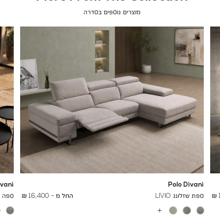
מוצרים נוספים בסדרה
ivani
Polo Divani
To
24,700 ₪
ספת שזלונג LIVIO
החל מ -
16,400 ₪
ספה תל
א
עוד
B