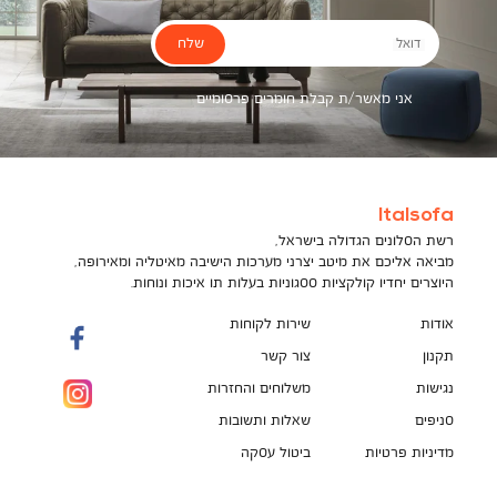
שלח
דואל
אני מאשר/ת קבלת חומרים פרסומיים
Italsofa
רשת הסלונים הגדולה בישראל,
מביאה אליכם את מיטב יצרני מערכות הישיבה מאיטליה ומאירופה,
היוצרים יחדיו קולקציות ססגוניות בעלות תו איכות ונוחות.
אודות
שירות לקוחות
תקנון
צור קשר
נגישות
משלוחים והחזרות
סניפים
שאלות ותשובות
מדיניות פרטיות
ביטול עסקה
תקנון מועדון לקוחות