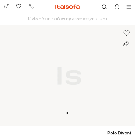
073-
2390991
ראשי
מערכת
ראשי
מערכת ישיבה עם שזלונג- מודל - Livio
ישיבה
עם
שזלונג-
מודל
-
Livio
Polo Divani