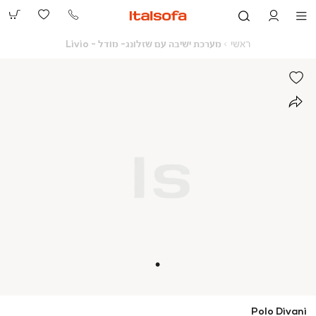
073-
2390991
ראשי
מערכת
ראשי
מערכת ישיבה עם שזלונג- מודל - Livio
ישיבה
עם
שזלונג-
מודל
-
Livio
Polo Divani