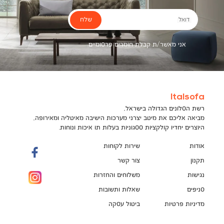
שלח
דואל
אני מאשר/ת קבלת חומרים פרסומיים
Italsofa
רשת הסלונים הגדולה בישראל,
מביאה אליכם את מיטב יצרני מערכות הישיבה מאיטליה ומאירופה,
היוצרים יחדיו קולקציות ססגוניות בעלות תו איכות ונוחות.
אודות
שירות לקוחות
תקנון
צור קשר
נגישות
משלוחים והחזרות
סניפים
שאלות ותשובות
מדיניות פרטיות
ביטול עסקה
תקנון מועדון לקוחות