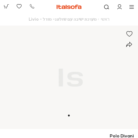
073-
2390991
ראשי
מערכת
ראשי
מערכת ישיבה עם שזלונג- מודל - Livio
ישיבה
עם
שזלונג-
מודל
-
Livio
Polo Divani