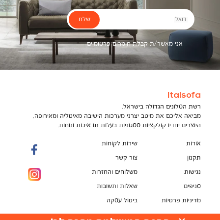
שלח
דואל
אני מאשר/ת קבלת חומרים פרסומיים
Italsofa
רשת הסלונים הגדולה בישראל,
מביאה אליכם את מיטב יצרני מערכות הישיבה מאיטליה ומאירופה,
היוצרים יחדיו קולקציות ססגוניות בעלות תו איכות ונוחות.
אודות
שירות לקוחות
תקנון
צור קשר
נגישות
משלוחים והחזרות
סניפים
שאלות ותשובות
מדיניות פרטיות
ביטול עסקה
תקנון מועדון לקוחות