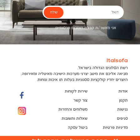
שלח
דואל
אני מאשר/ת קבלת חומרים פרסומיים
Italsofa
רשת הסלונים הגדולה בישראל,
מביאה אליכם את מיטב יצרני מערכות הישיבה מאיטליה ומאירופה,
היוצרים יחדיו קולקציות ססגוניות בעלות תו איכות ונוחות.
אודות
שירות לקוחות
תקנון
צור קשר
נגישות
משלוחים והחזרות
סניפים
שאלות ותשובות
מדיניות פרטיות
ביטול עסקה
תקנון מועדון לקוחות