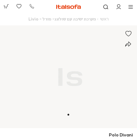
073-
2390991
ראשי
מערכת
ראשי
מערכת ישיבה עם שזלונג- מודל - Livio
ישיבה
עם
שזלונג-
מודל
-
Livio
Polo Divani