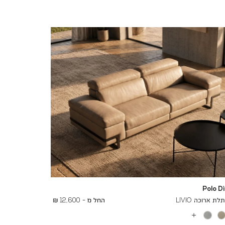
Polo D
To
16,400 ₪
ת ארוכה LIVIO
החל מ -
12,600 ₪
עוד