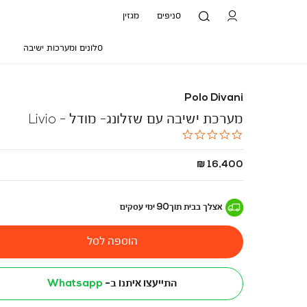
סניפים
מגזין
סלונים ומערכות ישיבה
Polo Divani
מערכת ישיבה עם שזלונג- מודל - Livio
0.0
star
rating
החל
16,400 ₪
מ
-
אצלך בבית
תוך
90
ימי עסקים
הוספה לסל
התייעצו איתנו ב-
Whatsapp