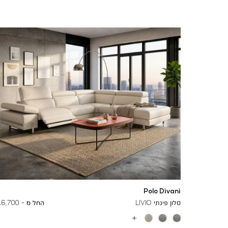
Polo Divani
To
27,400 ₪
סלון פינתי LIVIO
החל מ -
16,700 ₪
עוד