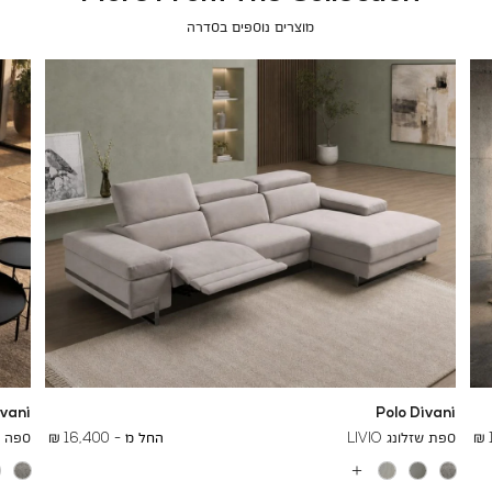
מוצרים נוספים בסדרה
ivani
Polo Divani
To
24,700 ₪
ספת שזלונג LIVIO
החל מ -
16,400 ₪
ספה תל
עוד