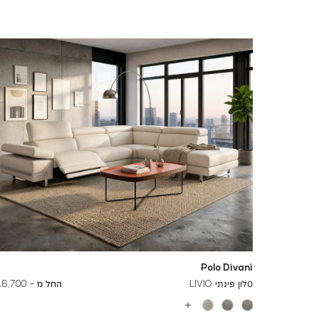
Polo Divani
To
27,400 ₪
סלון פינתי LIVIO
החל מ -
16,700 ₪
עוד