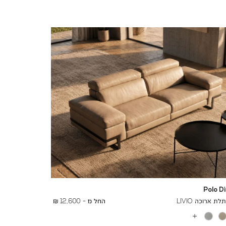
Polo D
To
16,400 ₪
ת ארוכה LIVIO
החל מ -
12,600 ₪
עוד