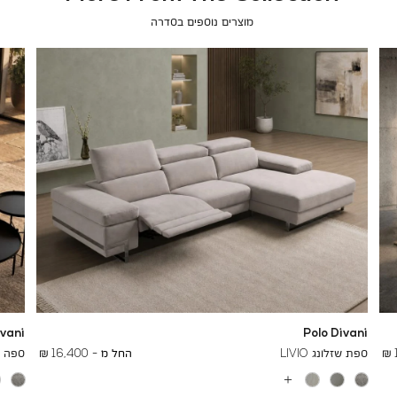
מוצרים נוספים בסדרה
ivani
Polo Divani
To
24,700 ₪
ספת שזלונג LIVIO
החל מ -
16,400 ₪
ספה תל
עוד