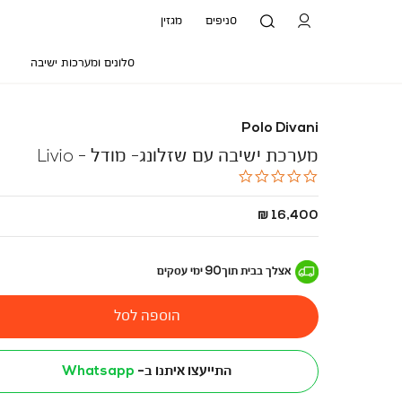
סניפים
מגזין
סלונים ומערכות ישיבה
Polo Divani
מערכת ישיבה עם שזלונג- מודל - Livio
0.0
star
rating
החל
16,400 ₪
מ
-
אצלך בבית
תוך
90
ימי עסקים
הוספה לסל
התייעצו איתנו ב-
Whatsapp