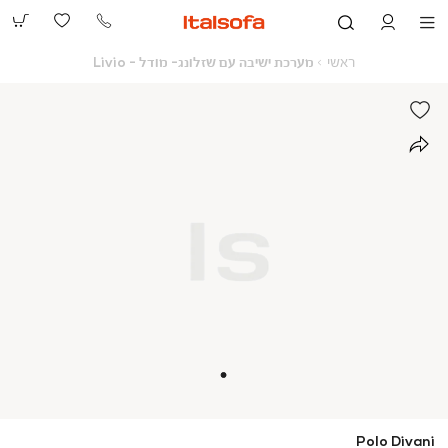
073-
2390991
ראשי
מערכת
ראשי
מערכת ישיבה עם שזלונג- מודל - Livio
ישיבה
עם
שזלונג-
מודל
-
Livio
Polo Divani