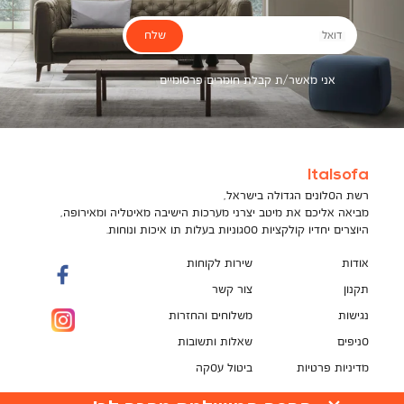
שלח
דואל
אני מאשר/ת קבלת חומרים פרסומיים
Italsofa
רשת הסלונים הגדולה בישראל,
מביאה אליכם את מיטב יצרני מערכות הישיבה מאיטליה ומאירופה,
היוצרים יחדיו קולקציות ססגוניות בעלות תו איכות ונוחות.
אודות
שירות לקוחות
תקנון
צור קשר
נגישות
משלוחים והחזרות
סניפים
שאלות ותשובות
מדיניות פרטיות
ביטול עסקה
תקנון מועדון לקוחות