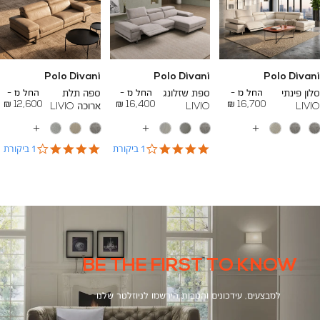
Polo Divani
Polo Divani
Polo Divani
To
To
To
16,400 ₪
24,700 ₪
27,400 ₪
סלון פינתי
החל מ -
ספת שזלונג
החל מ -
ספה תלת
החל מ -
12,600 ₪
16,400 ₪
16,700 ₪
LIVIO
LIVIO
ארוכה LIVIO
עוד
עוד
עוד
צבעים
צבעים
צבעים
4.0
4.0
1 ביקורת
1 ביקורת
star
star
rating
rating
BE THE FIRST TO KNOW
למבצעים, עידכונים והטבות הירשמו לניוזלטר שלנו