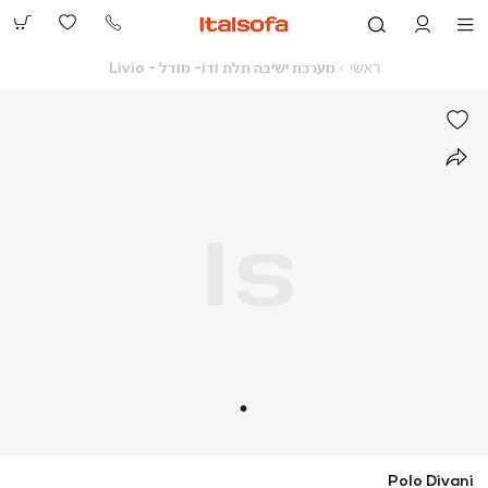
073-
2390991
ראשי
מערכת
ראשי
מערכת ישיבה תלת ודו- מודל - Livio
ישיבה
תלת
ודו-
מודל
-
Livio
Polo Divani