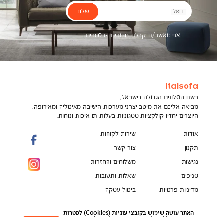
שלח
דואל
אני מאשר/ת קבלת חומרים פרסומיים
Italsofa
רשת הסלונים הגדולה בישראל,
מביאה אליכם את מיטב יצרני מערכות הישיבה מאיטליה ומאירופה,
היוצרים יחדיו קולקציות ססגוניות בעלות תו איכות ונוחות.
אודות
שירות לקוחות
תקנון
צור קשר
נגישות
משלוחים והחזרות
סניפים
שאלות ותשובות
מדיניות פרטיות
ביטול עסקה
תקנון מועדון לקוחות
הספה המושלמת מחכה לך!
האתר עושה שימוש בקובצי עוגיות (Cookies) למטרות
pci