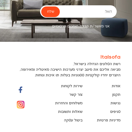
שלח
דואל
אני מאשר/ת קבלת חומרים פרסומיים
Italsofa
רשת הסלונים הגדולה בישראל,
מביאה אליכם את מיטב יצרני מערכות הישיבה מאיטליה ומאירופה,
היוצרים יחדיו קולקציות ססגוניות בעלות תו איכות ונוחות.
אודות
שירות לקוחות
תקנון
צור קשר
נגישות
משלוחים והחזרות
סניפים
שאלות ותשובות
מדיניות פרטיות
ביטול עסקה
תקנון מועדון לקוחות