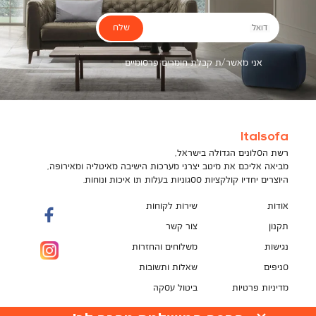
שלח
דואל
אני מאשר/ת קבלת חומרים פרסומיים
Italsofa
רשת הסלונים הגדולה בישראל,
מביאה אליכם את מיטב יצרני מערכות הישיבה מאיטליה ומאירופה,
היוצרים יחדיו קולקציות ססגוניות בעלות תו איכות ונוחות.
אודות
שירות לקוחות
תקנון
צור קשר
נגישות
משלוחים והחזרות
סניפים
שאלות ותשובות
מדיניות פרטיות
ביטול עסקה
תקנון מועדון לקוחות