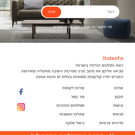
שלח
דואל
אני מאשר/ת קבלת חומרים פרסומיים
Italsofa
רשת הסלונים הגדולה בישראל,
מביאה אליכם את מיטב יצרני מערכות הישיבה מאיטליה ומאירופה,
היוצרים יחדיו קולקציות ססגוניות בעלות תו איכות ונוחות.
אודות
שירות לקוחות
תקנון
צור קשר
נגישות
משלוחים והחזרות
סניפים
שאלות ותשובות
מדיניות פרטיות
ביטול עסקה
תקנון מועדון לקוחות