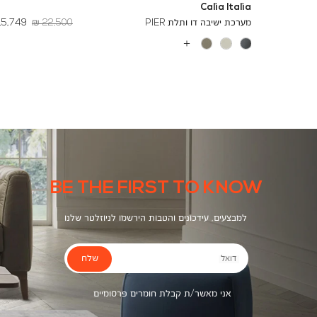
Calia Italia
מחיר
החל
מערכת ישיבה דו ותלת PIER
22,500 ₪
15,749 ₪
רגיל
מ
-
עוד
צבעים
BE THE FIRST TO KNOW
למבצעים, עידכונים והטבות הירשמו לניוזלטר שלנו
שלח
דואל
אני מאשר/ת קבלת חומרים פרסומיים