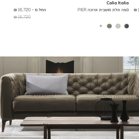
Calia Italia
To
17,790 ₪
ספה תלת מושבית ארוכה PIER
החל מ -
16,720 ₪
Regular
16,720 ₪
Min
Price
עוד
צבעים