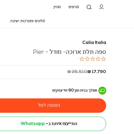
סניפים
מגזין
סלונים ומערכות ישיבה
Calia Italia
ספה תלת ארוכה- מודל - Pier
0.0
star
rating
החל
מחיר
25,510 ₪
17,790 ₪
מ
רגיל
-
אצלך בבית
תוך
90
ימי עסקים
הוספה לסל
התייעצו איתנו ב-
Whatsapp