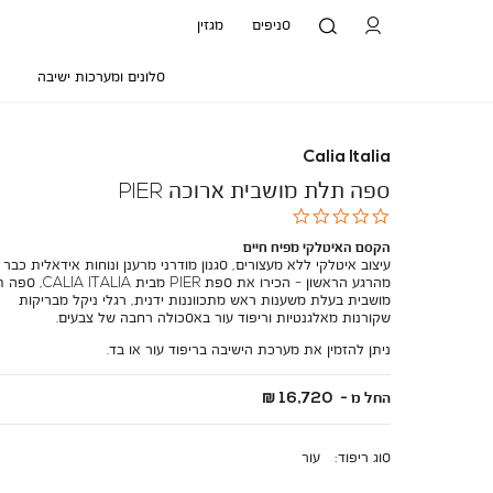
סניפים
מגזין
סלונים ומערכות ישיבה
Calia Italia
ספה תלת מושבית ארוכה PIER
0.0
star
הקסם האיטלקי מפיח חיים
rating
עיצוב איטלקי ללא מעצורים, סגנון מודרני מרענן ונוחות אידאלית כבר
מהרגע הראשון - הכירו את ספת PIER מבית 
מושבית בעלת משענות ראש מתכווננות ידנית, רגלי ניקל מבריקות
שקורנות מאלגנטיות וריפוד עור באסכולה רחבה של צבעים.
ניתן להזמין את מערכת הישיבה בריפוד עור או בד.
החל מ -
16,720 ₪
סוג ריפוד
עור