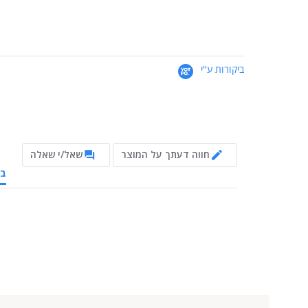
ביקורות ע"י
חווה דעתך על המוצר
שאל/י שאלה