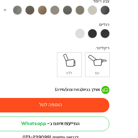
צבע ריפוד
רגליים
ריקליינר
עם
ללא
אצלך בבית
(בחרו צבע/מידה)
הוספה לסל
התייעצו איתנו ב-
Whatsapp
לרכישה טלפונית 073-2390991