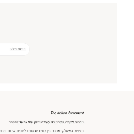
* שם מלא
אנר
כנולוגיה
מוד
וצר