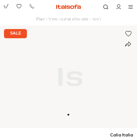
073-
2390991
ראשי
ספה
ראשי
ספה תלת ארוכה- מודל - Pier
תלת
ארוכה-
מודל
SALE
-
Pier
Calia Italia