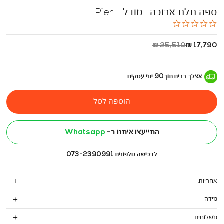
ספה תלת ארוכה- מודל - Pier
0.0
star
rating
החל
מחיר
25,510 ₪
17,790 ₪
מ
רגיל
-
אצלך בבית
תוך
90
ימי עסקים
הוספה לסל
התייעצו איתנו ב-
Whatsapp
לרכישה טלפונית 073-2390991
אחריות
מידה
משלוחים