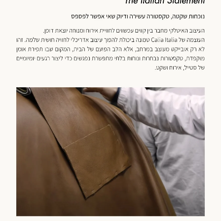
מוד
וצר
(59