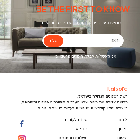
BE THE FIRST TO KNOW
למבצעים, עידכונים והטבות הירשמו לניוזלטר שלנו
שלח
דואל
אני מאשר/ת קבלת חומרים פרסומיים
Italsofa
רשת הסלונים הגדולה בישראל,
מביאה אליכם את מיטב יצרני מערכות הישיבה מאיטליה ומאירופה,
היוצרים יחדיו קולקציות ססגוניות בעלות תו איכות ונוחות.
אודות
שירות לקוחות
תקנון
צור קשר
נגישות
משלוחים והחזרות