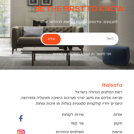
BE THE FIRST TO KNOW
למבצעים, עידכונים והטבות הירשמו לניוזלטר שלנו
שלח
דואל
אני מאשר/ת קבלת חומרים פרסומיים
Italsofa
רשת הסלונים הגדולה בישראל,
מביאה אליכם את מיטב יצרני מערכות הישיבה מאיטליה ומאירופה,
היוצרים יחדיו קולקציות ססגוניות בעלות תו איכות ונוחות.
אודות
שירות לקוחות
תקנון
צור קשר
נגישות
משלוחים והחזרות