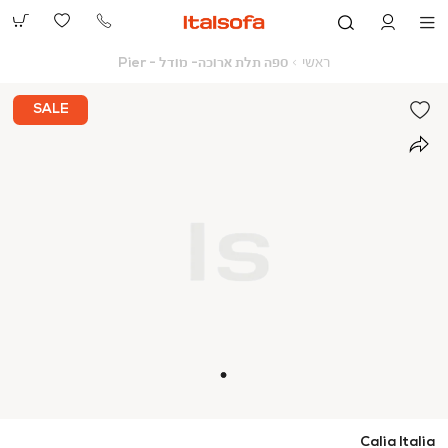
073-
2390991
ראשי
ספה
ראשי
ספה תלת ארוכה- מודל - Pier
תלת
ארוכה-
מודל
SALE
-
Pier
Calia Italia