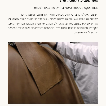
מוד
וצר
(59