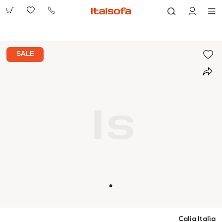
073-
2390991
SALE
Calia Italia