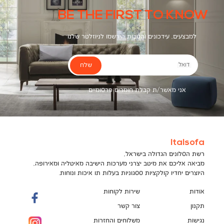
BE THE FIRST TO KNOW
למבצעים, עידכונים והטבות הירשמו לניוזלטר שלנו
שלח
דואל
אני מאשר/ת קבלת חומרים פרסומיים
Italsofa
רשת הסלונים הגדולה בישראל,
מביאה אליכם את מיטב יצרני מערכות הישיבה מאיטליה ומאירופה,
היוצרים יחדיו קולקציות ססגוניות בעלות תו איכות ונוחות.
אודות
שירות לקוחות
תקנון
צור קשר
נגישות
משלוחים והחזרות