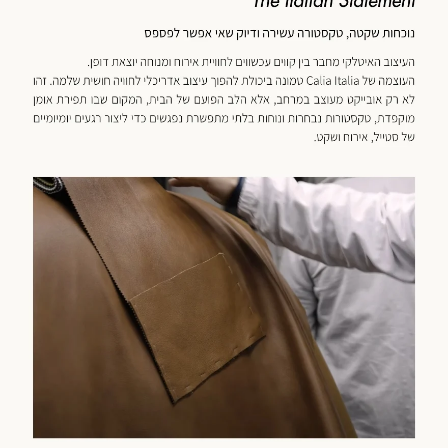
מוד
וצר
(59