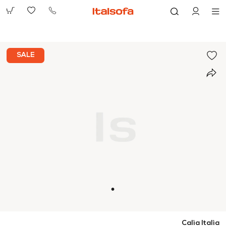
073-
2390991
SALE
Calia Italia