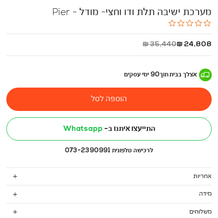
מערכת ישיבה תלת ודו וחצי- מודל - Pier
0.0
star
rating
החל
מחיר
35,440 ₪
24,808 ₪
מ
רגיל
-
אצלך בבית
תוך
90
ימי עסקים
הוספה לסל
התייעצו איתנו ב-
Whatsapp
לרכישה טלפונית 073-2390991
אחריות
מידה
משלוחים