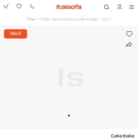
073-
2390991
ראשי
מערכת
ראשי
מערכת ישיבה תלת ודו וחצי- מודל - Pier
ישיבה
תלת
ודו
SALE
וחצי-
מודל
-
Pier
Calia Italia