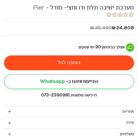
מערכת ישיבה תלת ודו וחצי- מודל - Pier
0.0
star
rating
החל
מחיר
35,440 ₪
24,808 ₪
מ
רגיל
-
אצלך בבית
תוך
90
ימי עסקים
הוספה לסל
התייעצו איתנו ב-
Whatsapp
לרכישה טלפונית 073-2390991
אחריות
מידה
משלוחים