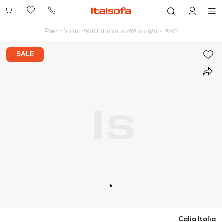
073-
2390991
ראשי
מערכת
ראשי
מערכת ישיבה תלת ודו וחצי- מודל - Pier
ישיבה
תלת
ודו
SALE
וחצי-
מודל
-
Pier
Calia Italia