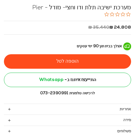
מערכת ישיבה תלת ודו וחצי- מודל - Pier
0.0
star
rating
החל
מחיר
35,440 ₪
24,808 ₪
מ
רגיל
-
אצלך בבית
תוך
90
ימי עסקים
הוספה לסל
התייעצו איתנו ב-
Whatsapp
לרכישה טלפונית 073-2390991
אחריות
מידה
משלוחים